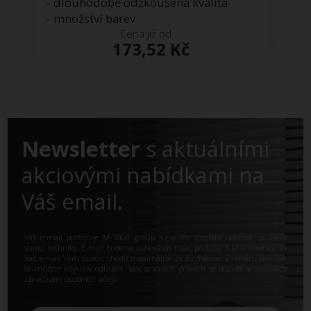
- dlouhodobě odzkoušená kvalita
- množství barev
Cena již od ...
173,52 Kč
Newsletter
s aktuálními
akciovými nabídkami na
Váš email.
Váš e-mail potřebuje M-TECH group s.r.o. na zasílání novinek ze světa
stínící techniky. E-mail budeme uchovávat max. po dobu 5 let a novinky na
Váš e-mail Vám budou chodit maximálně 2x do měsíce. Z odběru novinek
se můžete kdykoliv odhlásit. Více o Vašich právech se dozvíte v
zásadách
zpracování osobních údajů