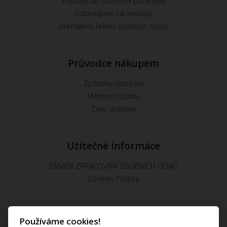
Všeobecné obchodní podmínky
Odstoupení od smlouvy
Alternativní řešení soudních sporů
Průvodce nákupem
Způsoby doručení
Možnosti platby
Ceny dopravy
Užitečné informáce
ZÁSADY ZPRACOVÁNÍ OSOBNÍCH ÚDAJŮ
Cookies Politika
Používáme cookies!