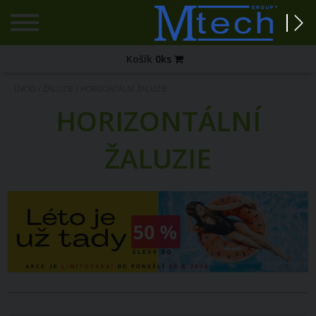
Registrace
Košík
0
ks
Zapomenuté
ÚVOD
/
ŽALUZIE
/
HORIZONTÁLNÍ ŽALUZIE
heslo?
HORIZONTÁLNÍ
PŘIHLÁŠENÍ
ŽALUZIE