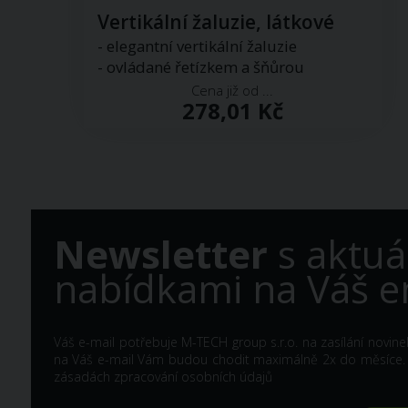
Vertikální žaluzie, látkové
- elegantní vertikální žaluzie
- ovládané řetízkem a šňůrou
Cena již od ...
278,01 Kč
Newsletter
s aktuá
nabídkami na Váš e
Váš e-mail potřebuje M-TECH group s.r.o. na zasílání novine
na Váš e-mail Vám budou chodit maximálně 2x do měsíce. Z 
zásadách zpracování osobních údajů