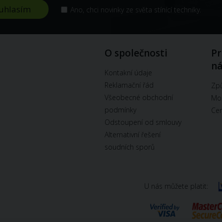
Ano, chci novinky ze světa stínící techniky.
O společnosti
Pr
n
Kontakní údaje
Reklamační řád
Způ
Všeobecné obchodní
Mož
podmínky
Cen
Odstoupení od smlouvy
Alternativní řešení
soudních sporů
U nás můžete platit: