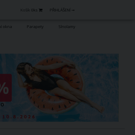
Košík
0
ks
PŘIHLÁŠENÍ ➞
ní okna
Parapety
Slnolamy