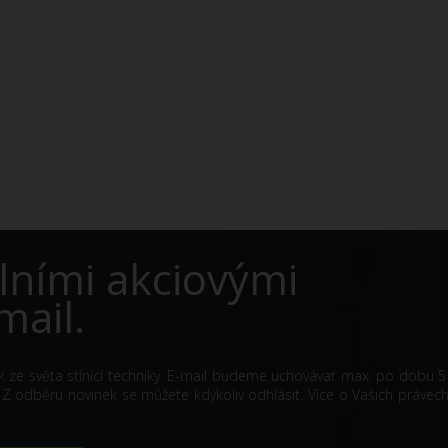
lními akciovými
mail.
k ze světa stínící techniky. E-mail budeme uchovávat max. po dobu 5 
odběru novinek se můžete kdykoliv odhlásit. Více o Vašich právech