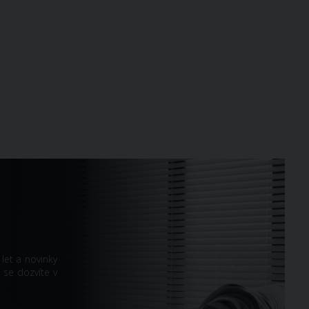
let a novinky
 se dozvíte v