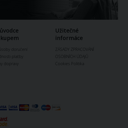
ůvodce
Užitečné
ákupem
informáce
soby doručení
ZÁSADY ZPRACOVÁNÍ
nosti platby
OSOBNÍCH ÚDAJŮ
y dopravy
Cookies Politika