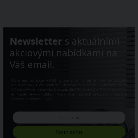
Newsletter
s aktuálními
akciovými nabídkami na
Váš email.
Váš e-mail potřebuje M-TECH group s.r.o. na zasílání novinek ze světa
stínící techniky. E-mail budeme uchovávat max. po dobu 5 let a novinky na
Váš e-mail Vám budou chodit maximálně 2x do měsíce. Z odběru novinek
se můžete kdykoliv odhlásit. Více o Vašich právech se dozvíte v
zásadách
zpracování osobních údajů