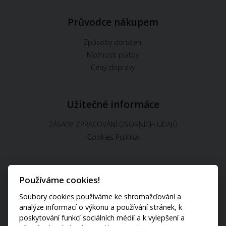
Průvodce nákupem
Způsoby doručení
Možnosti platby
Ceny dopravy
Užitečné informáce
ZÁSADY ZPRACOVÁNÍ OSOBNÍCH ÚDAJŮ
Cookies Politika
Používáme cookies!
U nás můžete platit:
Soubory cookies používáme ke shromažďování a
analýze informací o výkonu a používání stránek, k
poskytování funkcí sociálních médií a k vylepšení a