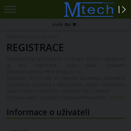
Registrace
Košík
0
ks
Zapomenuté
SPOTŘEBITELSKÝ KLUB
/
REGISTRACE
heslo?
REGISTRACE
PŘIHLÁŠENÍ
Registrácia je dobrovoľná, v e-shope môžete nakupovať
aj bez registrácie. Vaše údaje zadávate
prevádzkovateľovi Web Shops, s.r.o.,
Tesárska 19/142, 080 01 Haniska, Slovensko, obchodná
spoločnosť zapísaná v Obchodnom registri Okresného
súdu Prešov, v oddieli Sro, vo vložke číslo 23446/V.
Ochranu vašich osobných údajov berieme vážne -
viac tu
.
Informace o uživateli