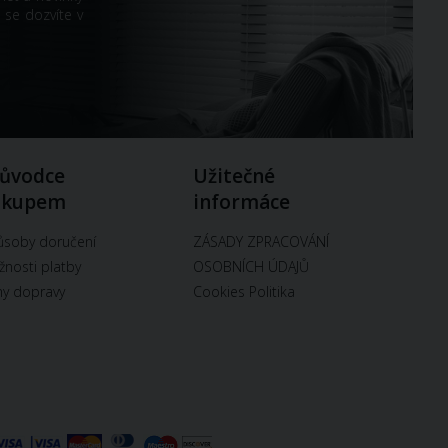
 se dozvíte v
ůvodce
Užitečné
ákupem
informáce
soby doručení
ZÁSADY ZPRACOVÁNÍ
nosti platby
OSOBNÍCH ÚDAJŮ
y dopravy
Cookies Politika