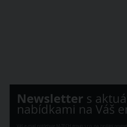
Newsletter
s aktuá
nabídkami na Váš e
Váš e-mail potřebuje M-TECH group s.r.o. na zasílání novine