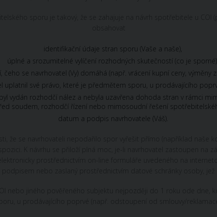
lského sporu je takový, že se zahajuje na návrh spotřebitele u COI (
obsahovat
identifikační údaje stran sporu (Vaše a naše),
úplné a srozumitelné vylíčení rozhodných skutečností (co je sporné)
, čeho se navrhovatel (Vy) domáhá (např. vrácení kupní ceny, výměny z
 uplatnil své právo, které je předmětem sporu, u prodávajícího poprvé
nebyl vydán rozhodčí nález a nebyla uzavřena dohoda stran v rámci m
 před soudem, rozhodčí řízení nebo mimosoudní řešení spotřebitelsk
datum a podpis navrhovatele (Váš).
i, že se navrhovateli nepodařilo spor vyřešit přímo (například naše 
dispozici. K návrhu se přiloží plná moc, je-li navrhovatel zastoupen n
ektronicky prostřednictvím on-line formuláře uvedeného na interne
 podpisem nebo zaslaný prostřednictvím datové schránky osoby, jež
 nebo jiného pověřeného subjektu nejpozději do 1 roku ode dne, kd
poru, u prodávajícího poprvé (např. odstoupení od smlouvy/reklamace