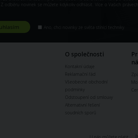
odběru novinek se můžete kdykoliv odhlásit. Více o Vašich právech
Ano, chci novinky ze světa stínící techniky.
O společnosti
Pr
n
Kontakní údaje
Reklamační řád
Způ
Všeobecné obchodní
Mož
podmínky
Cen
Odstoupení od smlouvy
Alternativní řešení
soudních sporů
U nás můžete platit: