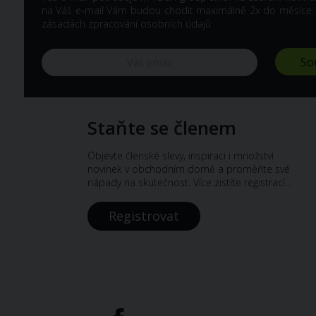
na Váš e-mail Vám budou chodit maximálně 2x do měsíce. Z 
zásadách zpracování osobních údajů
Staňte se členem
Objevte členské slevy, inspiraci i množství
novinek v obchodním domě a proměňte své
nápady na skutečnost. Více zistíte registrací...
Registrovat