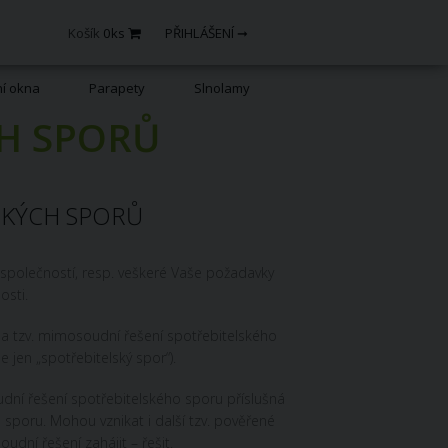
Košík
0
ks
PŘIHLÁŠENÍ ➞
ní okna
Parapety
Slnolamy
CH SPORŮ
SKÝCH SPORŮ
 společností, resp. veškeré Vaše požadavky
osti.
na tzv. mimosoudní řešení spotřebitelského
jen „spotřebitelský spor“).
udní řešení spotřebitelského sporu příslušná
 sporu. Mohou vznikat i další tzv. pověřené
ní řešení zahájit – řešit.