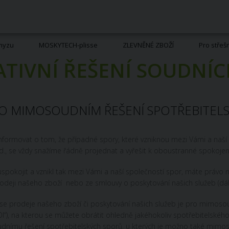
hmyzu
MOSKYTECH-plisse
ZLEVNĚNÉ ZBOŽÍ
Pro střeš
TIVNÍ ŘEŠENÍ SOUDNÍ
O MIMOSOUDNÍM ŘEŠENÍ SPOTŘEBITEL
informovat o tom, že případné spory, které vzniknou mezi Vámi a naší
., se vždy snažíme řádně projednat a vyřešit k oboustranné spokojen
spokojit a vznikl tak mezi Vámi a naší společností spor, máte právo 
odeji našeho zboží nebo ze smlouvy o poskytování našich služeb (dále 
 se prodeje našeho zboží či poskytování našich služeb je pro mimoso
I“), na kterou se můžete obrátit ohledně jakéhokoliv spotřebitelského
nímu řešení spotřebitelských sporů, u kterých je možno také mimosoud