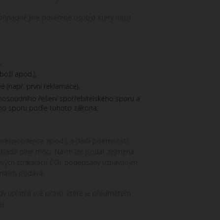
případně jiné pověřené osoby), který musí
,
boží apod.),
 (např. první reklamace),
imosoudního řešení spotřebitelského sporu a
ého sporu podle tohoto zákona,
korespondence apod.), a další písemnosti
a základě plné moci. Návrh lze podat zejména
tových stránkách ČOI, podepsaný uznávaným
 návrh podává.
y uplatnil své právo, které je předmětem
).