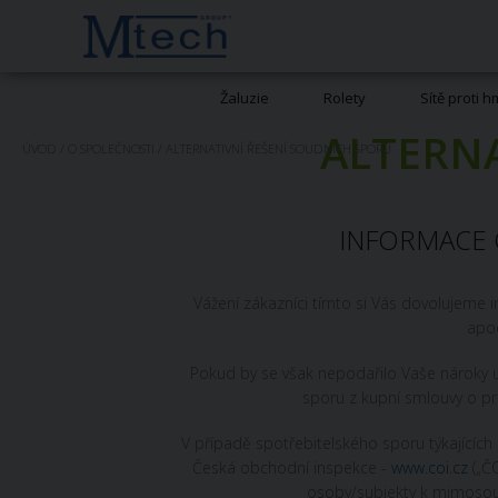
Žaluzie
Rolety
Sítě proti 
ALTERNA
ÚVOD
/
O SPOLEČNOSTI
/
ALTERNATIVNÍ ŘEŠENÍ SOUDNÍCH SPORŮ
INFORMACE 
Vážení zákazníci tímto si Vás dovolujeme 
apod
Pokud by se však nepodařilo Vaše nároky u
sporu z kupní smlouvy o pr
V případě spotřebitelského sporu týkajících
Česká obchodní inspekce -
www.coi.cz
(„ČO
osoby/subjekty k mimosoud