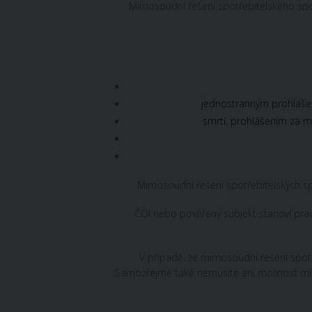
Mimosoudní řešení spotřebitelského spor
jednostranným prohláše
smrtí, prohlášením za 
Mimosoudní řešení spotřebitelských spo
ČOI nebo pověřený subjekt stanoví pravi
V případě, že mimosoudní řešení spotře
Samozřejmě také nemusíte ani možnost mimo