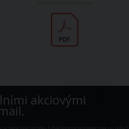
Alternativní řešení sporov_vzor
lními akciovými
mail.
k ze světa stínící techniky. E-mail budeme uchovávat max. po dobu 5 