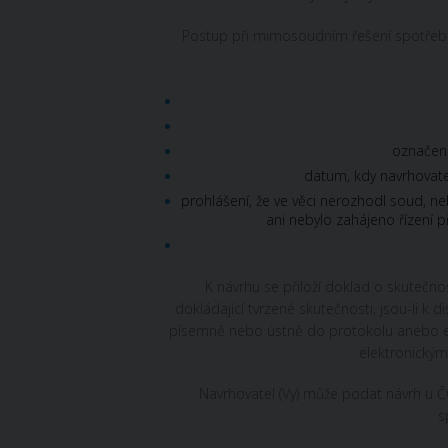
Postup při mimosoudním řešení spotřebite
označení
datum, kdy navrhovatel
prohlášení, že ve věci nerozhodl soud, 
ani nebylo zahájeno řízení
K návrhu se přiloží doklad o skutečnost
dokládající tvrzené skutečnosti, jsou-li k 
písemně nebo ústně do protokolu anebo el
elektronickým
Navrhovatel (Vy) může podat návrh u ČOI
s