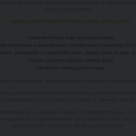
u musí být ukončeno do 90 dnů od jeho zahájení. U zvlášť složitých s
nejvýše o dalších 90 dnů.
MIMOSOUDNÍ ŘEŠENÍ SPOTŘEBITELSKÉHO SPORU KONČÍ
uzavřením dohody stran sporu (dobrovolné),
ním spotřebitele o ukončení účasti na řešení sporu oznámeným ČOI
mrtvého, prohlášením za nezvěstného nebo zánikem jedné ze stran sp
marným uplynutím lhůty pro vyřešení sporu,
odmítnutím návrhu (pro jeho vady).
rů se nezpoplatňuje. Náklady spojené s mimosoudním řešením spotř
dla pro mimosoudní řešení spotřebitelských sporů, kterými podrobn
spotřebitelských sporů tak, aby byla v souladu se zákonnými pravidly.
bitelského sporu, nepovede k vyřešení spotřebitelského sporu, se 
soudního řešení spotřebitelského sporu využít (lze to však samozř
spotřebitelského sporu přímo obrátit na příslušný soud.