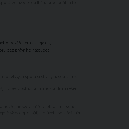
porů lze uvedenou lhůtu prodloužit, a to
 nebo pověřenému subjektu,
oru bez právního nástupce,
ebitelských sporů si strany nesou samy.
ěji upraví postup při mimosoudním řešení
samozřejmě vždy můžete obrátit na soud.
ejmě vždy doporučit) a můžete se s řešením