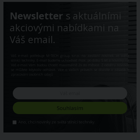
Newsletter
s aktuálními
akciovými nabídkami na
Váš email.
Váš e-mail potřebuje M-TECH group s.r.o. na zasílání novinek ze světa
stínící techniky. E-mail budeme uchovávat max. po dobu 5 let a novinky na
Váš e-mail Vám budou chodit maximálně 2x do měsíce. Z odběru novinek
se můžete kdykoliv odhlásit. Více o Vašich právech se dozvíte v
zásadách
zpracování osobních údajů
Ano, chci novinky ze světa stínící techniky.