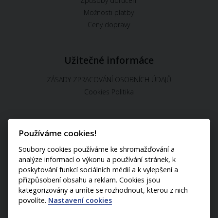
Způsoby doručení
Možnosti platby
Ceny dopravy
Užitečné informáce
ZÁSADY ZPRACOVÁNÍ OSOBNÍCH ÚDAJŮ
Cookies Politika
Používáme cookies!
U nás můžete platit:
Soubory cookies používáme ke shromažďování a
analýze informací o výkonu a používání stránek, k
poskytování funkcí sociálních médií a k vylepšení a
přizpůsobení obsahu a reklam. Cookies jsou
kategorizovány a umíte se rozhodnout, kterou z nich
povolíte.
Nastavení cookies