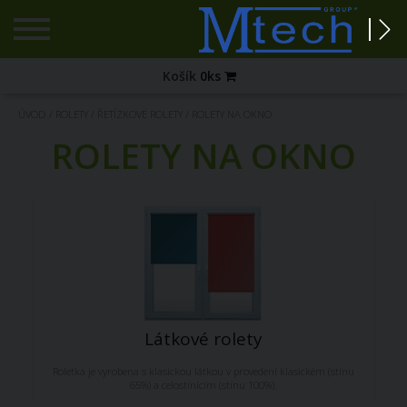
Registrace
Košík
0
ks
Zapomenuté
ÚVOD
/
ROLETY
/
ŘETÍZKOVÉ ROLETY
/
ROLETY NA OKNO
heslo?
ROLETY NA OKNO
PŘIHLÁŠENÍ
Látkové rolety
Roletka je vyrobena s klasickou látkou v provedení klasickém (stínu
65%) a celostínícím (stínu 100%).