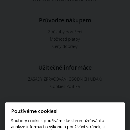
Průvodce nákupem
Způsoby doručení
Možnosti platby
Ceny dopravy
Užitečné informáce
ZÁSADY ZPRACOVÁNÍ OSOBNÍCH ÚDAJŮ
Cookies Politika
Používáme cookies!
U nás můžete platit:
Soubory cookies používáme ke shromažďování a
analýze informací o výkonu a používání stránek, k