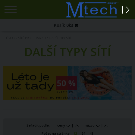
Registrace
Košík
0
ks
Zapomenuté
ÚVOD
/
SÍTĚ PROTI HMYZU
/
DALŠÍ TYPY SÍTÍ
heslo?
DALŠÍ TYPY SÍTÍ
PŘIHLÁŠENÍ
Seřadit podle:
ceny
|
názvu
|
Počet na stránke:
12
24
48