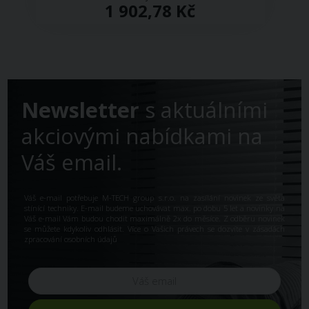
1 902,78 Kč
Newsletter
s aktuálními
akciovými nabídkami na
Váš email.
Váš e-mail potřebuje M-TECH group s.r.o. na zasílání novinek ze světa
stínící techniky. E-mail budeme uchovávat max. po dobu 5 let a novinky na
Váš e-mail Vám budou chodit maximálně 2x do měsíce. Z odběru novinek
se můžete kdykoliv odhlásit. Více o Vašich právech se dozvíte v
zásadách
zpracování osobních údajů