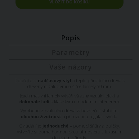
VLOŽIT DO KOŠÍKU
Popis
Parametry
Vaše názory
Dopřejte si
nadčasový styl
a teplo přírodního dřeva s
dřevěnými žaluziemi o šířce lamely 50 mm.
Jejich masivní lamely vytváří výrazný vizuální efekt a
dokonale ladí
s klasickým i moderním interiérem.
Vyrobeno z kvalitního dřeva zabezpečují stabilitu,
dlouhou životnost
a přirozenou regulaci světla.
Ovládání je
jednoduché
– pomocí šňůry a paličky.
Vytvořte si doma harmonickou atmosféru s luxusním
dotekem přírody.