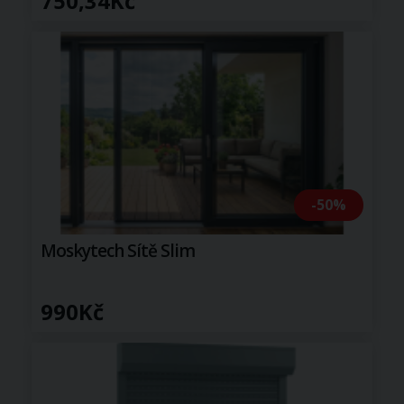
750,34Kč
-50%
Moskytech Sítě Slim
990Kč