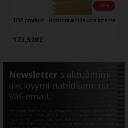
-52%
TOP produkt - Horizontální žaluzie Intense
173,52Kč
Newsletter
s aktuálními
akciovými nabídkami na
Váš email.
Váš e-mail potřebuje M-TECH group s.r.o. na zasílání novinek ze světa
stínící techniky. E-mail budeme uchovávat max. po dobu 5 let a novinky na
Váš e-mail Vám budou chodit maximálně 2x do měsíce. Z odběru novinek
se můžete kdykoliv odhlásit. Více o Vašich právech se dozvíte v
zásadách
zpracování osobních údajů