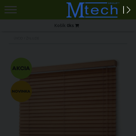
Registrace
Košík
0
ks
Zapomenuté
ÚVOD
/
ŽALUZIE
heslo?
PŘIHLÁŠENÍ