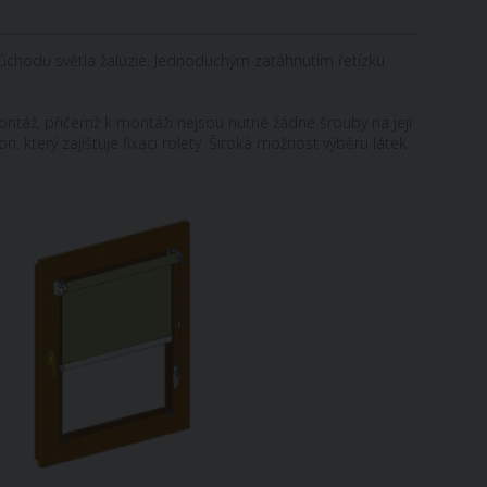
ůchodu světla
žaluzie
.
Jednoduchým
zatáhnutím
řetízku
ontáž
,
přičemž
k
montáži
nejsou
nutné
žádné šrouby
na
její
lon
,
který
zajišťuje
fixaci
rolety
.
Široká
možnost
výběru
látek