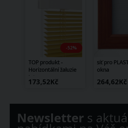
-52%
TOP produkt -
síť pro PLA
Horizontální žaluzie
okna
Intense
173,52Kč
264,62Kč
Newsletter
s aktuá