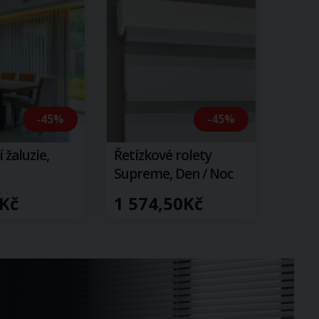
-45%
-45%
 žaluzie,
Řetízkové rolety
Supreme, Den / Noc
Kč
1 574,50Kč