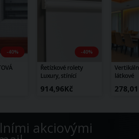
-40%
-40%
STOVÁ
Řetízkové rolety
Vertikální
Luxury, stínící
látkové
914,96Kč
278,01
lními akciovými