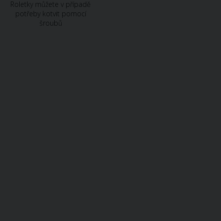
Roletky
můžete
v
případě
potřeby
kotvit
pomocí
šroubů