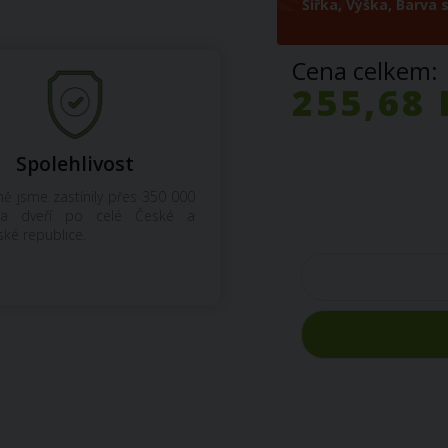
Šířka,
Výška,
Barva s
Cena celkem:
255,68 
Spolehlivost
ě jsme zastínily přes 350 000
a dveří po celé České a
ské republice.