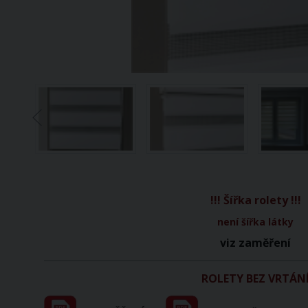
!!! Šířka rolety !!!
není šířka látky
viz zaměření
ROLETY
BEZ
VRTÁN