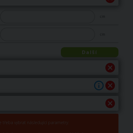
cm
cm
Další
e třeba vybrat následující parametry: