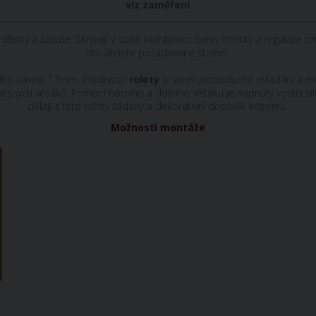
viz
zaměření
roletky
a
žaluzie
.
Skrývají
v
sobě
kombinaci
barev
roletky
a
regulace
pr
dosáhnete
požadované
stínění.
ího
návinu
17mm
.
Předností
rolety
je
velmi
jednoduché
ovládání
a
m
věsných
věšáků
.
Pomocí
horního
a
dolního
věšáku
je
napnutý
vodicí
si
dělají
z
této
rolety
žádaný
a
dekorativní
doplněk
interiéru
.
Možnosti
montáže