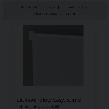
Seřadit podle:
ceny
|
názvu
|
Počet na stránke:
12
24
48
Látkové rolety Easy, stínící
- Stínící látky (cca 65%)