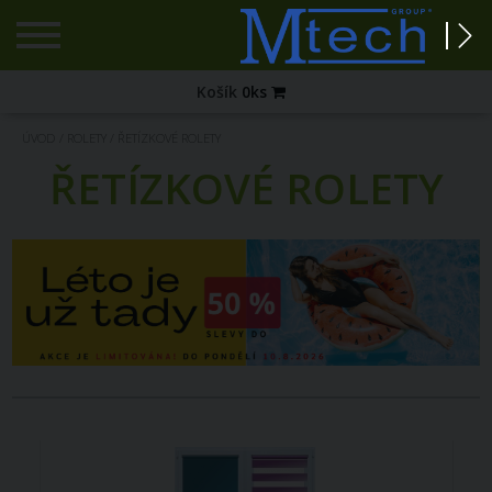
Registrace
Košík
0
ks
Zapomenuté
ÚVOD
/
ROLETY
/
ŘETÍZKOVÉ ROLETY
heslo?
ŘETÍZKOVÉ ROLETY
PŘIHLÁŠENÍ