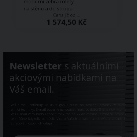
- moderní zebra rolety
- na stěnu a do stropu
Cena již od ...
1 574,50 Kč
Newsletter
s aktuálními
akciovými nabídkami na
Váš email.
Váš e-mail potřebuje M-TECH group s.r.o. na zasílání novinek ze světa
stínící techniky. E-mail budeme uchovávat max. po dobu 5 let a novinky na
Váš e-mail Vám budou chodit maximálně 2x do měsíce. Z odběru novinek
se můžete kdykoliv odhlásit. Více o Vašich právech se dozvíte v
zásadách
zpracování osobních údajů