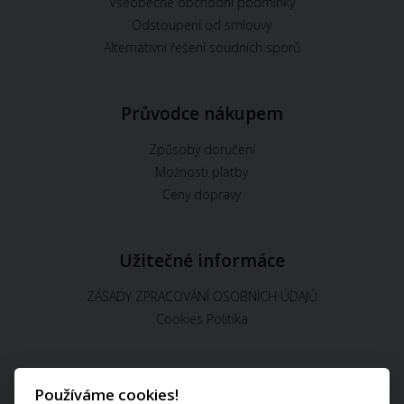
Všeobecné obchodní podmínky
Odstoupení od smlouvy
Alternativní řešení soudních sporů
Průvodce nákupem
Způsoby doručení
Možnosti platby
Ceny dopravy
Užitečné informáce
ZÁSADY ZPRACOVÁNÍ OSOBNÍCH ÚDAJŮ
Cookies Politika
Používáme cookies!