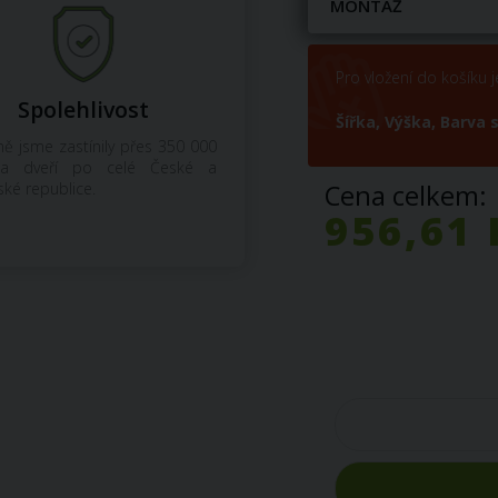
MONTAŽ
Pro vložení do košíku j
Spolehlivost
Šířka,
Výška,
Barva s
ě jsme zastínily přes 350 000
a dveří po celé České a
Cena celkem:
ské republice.
956,61 