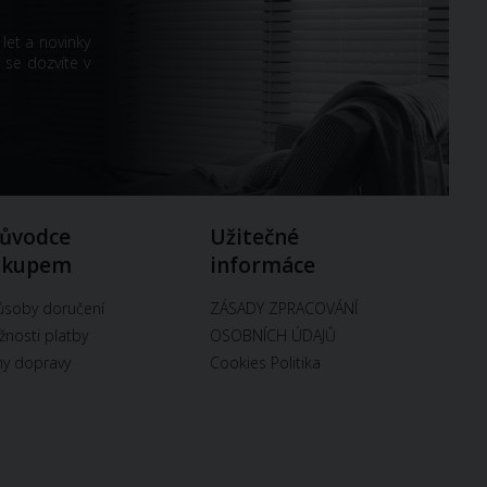
let a novinky
 se dozvíte v
ůvodce
Užitečné
ákupem
informáce
soby doručení
ZÁSADY ZPRACOVÁNÍ
nosti platby
OSOBNÍCH ÚDAJŮ
y dopravy
Cookies Politika