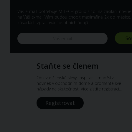
Váš e-mail potřebuje M-TECH group s.r.o. na zasílání novine
na Váš e-mail Vám budou chodit maximálně 2x do měsíce. Z 
zásadách zpracování osobních údajů
Staňte se členem
Objevte členské slevy, inspiraci i množství
novinek v obchodním domě a proměňte své
nápady na skutečnost. Více zistíte registrací...
Registrovat