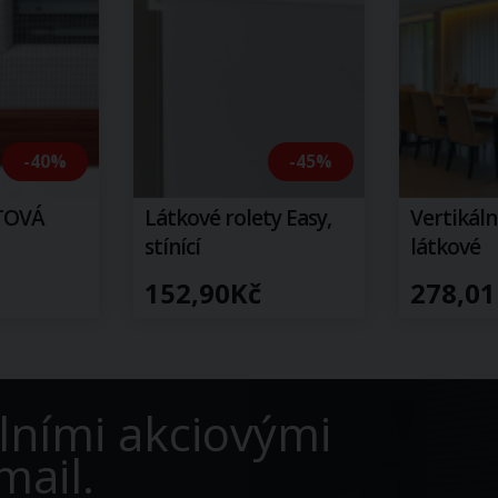
-40%
-45%
STOVÁ
Látkové rolety Easy,
Vertikální
stínící
látkové
152,90Kč
278,01
lními akciovými
mail.