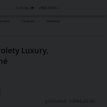
Košík
0
ks
PŘIHLÁŠENÍ ➞
ní okna
Parapety
Slnolamy
rolety Luxury,
né
č
původně:
1 594,35 Kč