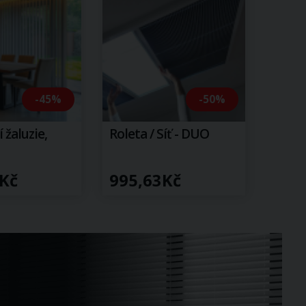
-45%
-50%
 žaluzie,
Roleta / Síť - DUO
Kč
995,63Kč