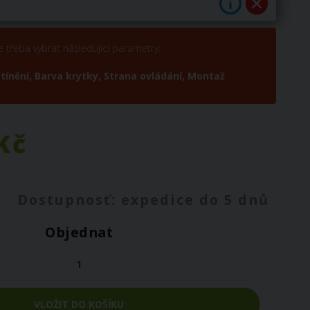
e třeba vybrat následující parametry:
tínění,
Barva krytky,
Strana ovládání,
Montaž
Kč
Dostupnosť: expedice do 5 dnů
Objednat
VLOŽIT DO KOŠÍKU