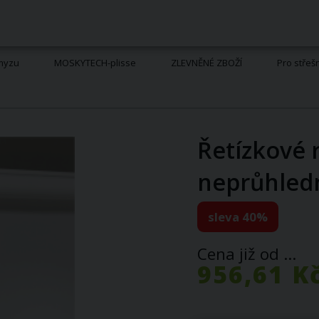
hmyzu
MOSKYTECH-plisse
ZLEVNĚNÉ ZBOŽÍ
Pro střeš
Řetízkové 
neprůhled
sleva 40%
Cena již od ...
956,61 K