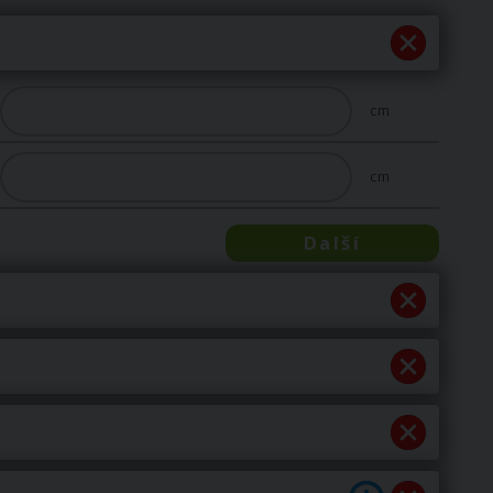
cm
cm
Další