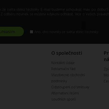
k ze světa stínící techniky. E-mail budeme uchovávat max. po dobu 5 
odběru novinek se můžete kdykoliv odhlásit. Více o Vašich právech
Ano, chci novinky ze světa stínící techniky.
O společnosti
Pr
n
Kontakní údaje
Reklamační řád
Způ
Všeobecné obchodní
Mož
podmínky
Cen
Odstoupení od smlouvy
Alternativní řešení
soudních sporů