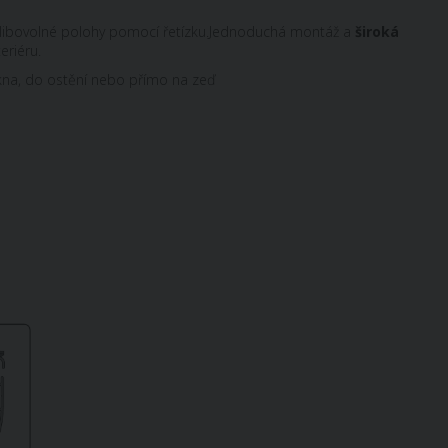
 libovolné polohy pomocí řetízku.Jednoduchá montáž a
široká
eriéru.
 okna, do ostění nebo přímo na zeď