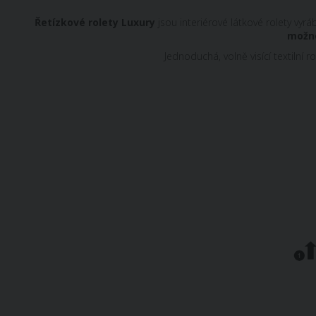
Řetízkové rolety Luxury
jsou interiérové ​​látkové rolety 
možno
Jednoduchá, volně visící textilní