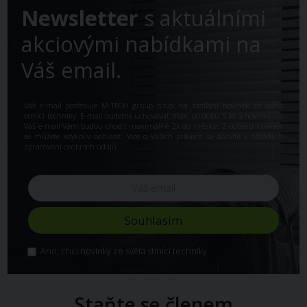
Newsletter
s aktuálními
akciovými nabídkami na
Váš email.
Váš e-mail potřebuje M-TECH group s.r.o. na zasílání novinek ze světa
stínící techniky. E-mail budeme uchovávat max. po dobu 5 let a novinky na
Váš e-mail Vám budou chodit maximálně 2x do měsíce. Z odběru novinek
se můžete kdykoliv odhlásit. Více o Vašich právech se dozvíte v
zásadách
zpracování osobních údajů
Ano, chci novinky ze světa stínící techniky.
Staňte se členem