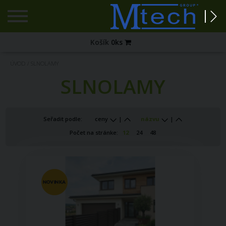
Registrace
Košík
0
ks
Zapomenuté
ÚVOD
/
SLNOLAMY
heslo?
SLNOLAMY
PŘIHLÁŠENÍ
Seřadit podle:
ceny
|
názvu
|
Počet na stránke:
12
24
48