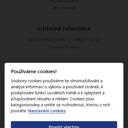
Možnosti platby
Ceny dopravy
Užitečné informáce
ZÁSADY ZPRACOVÁNÍ OSOBNÍCH ÚDAJŮ
Cookies Politika
Používáme cookies!
U nás můžete platit:
Soubory cookies používáme ke shromažďování a
analýze informací o výkonu a používání stránek, k
poskytování funkcí sociálních médií a k vylepšení a
přizpůsobení obsahu a reklam. Cookies jsou
kategorizovány a umíte se rozhodnout, kterou z nich
povolíte.
Nastavení cookies
Povolit všechny