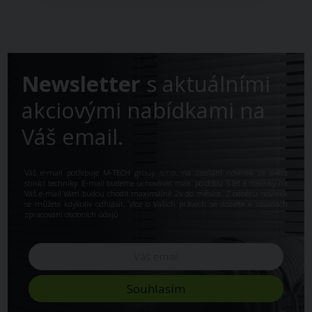
Newsletter
s aktuálními
akciovými nabídkami na
Váš email.
Váš e-mail potřebuje M-TECH group s.r.o. na zasílání novinek ze světa
stínící techniky. E-mail budeme uchovávat max. po dobu 5 let a novinky na
Váš e-mail Vám budou chodit maximálně 2x do měsíce. Z odběru novinek
se můžete kdykoliv odhlásit. Více o Vašich právech se dozvíte v
zásadách
zpracování osobních údajů