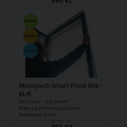
990 Kč
Moskytech Smart Plissé Sítě -
KLIK
Bez vrtání - klik zevnitř
Klasická a francouzská okna
Balkonové dveře
Cena již od...
855 Kč