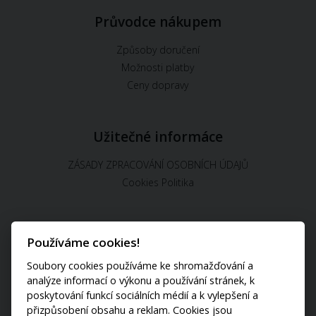
Průvodce nákupem
Způsoby doručení
Možnosti platby
Ceny dopravy
Užitečné informáce
ZÁSADY ZPRACOVÁNÍ OSOBNÍCH ÚDAJŮ
Cookies Politika
Používáme cookies!
U nás můžete platit:
Soubory cookies používáme ke shromažďování a
analýze informací o výkonu a používání stránek, k
poskytování funkcí sociálních médií a k vylepšení a
přizpůsobení obsahu a reklam. Cookies jsou