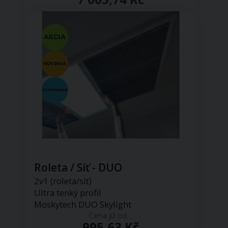
Roleta / Síť - DUO
2v1 (roleta/síť)
Ultra tenký profil
Moskytech DUO Skylight
Cena již od...
995,63 Kč