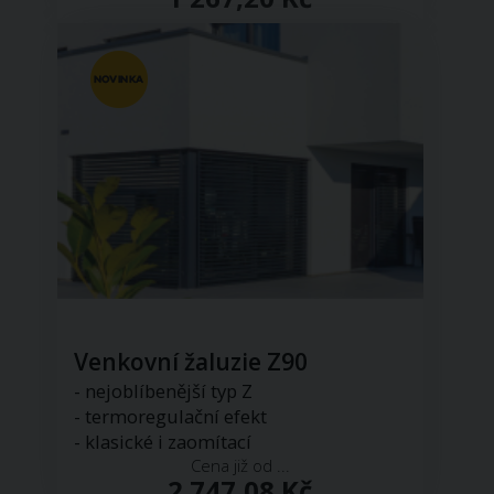
Venkovní žaluzie Z90
- nejoblíbenější typ Z
- termoregulační efekt
- klasické i zaomítací
Cena již od ...
2 747,08 Kč