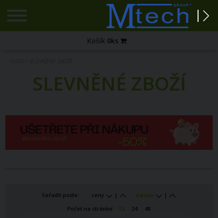
Registrace
Košík
0
ks
Zapomenuté
ÚVOD
/
ZLEVNĚNÉ ZBOŽÍ
heslo?
SLEVNĚNÉ ZBOŽÍ
PŘIHLÁŠENÍ
Seřadit podle:
ceny
|
názvu
|
Počet na stránke:
12
24
48