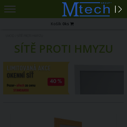
Registrace
Košík
0
ks
Zapomenuté
ÚVOD
/
SÍTĚ PROTI HMYZU
heslo?
SÍTĚ PROTI HMYZU
PŘIHLÁŠENÍ