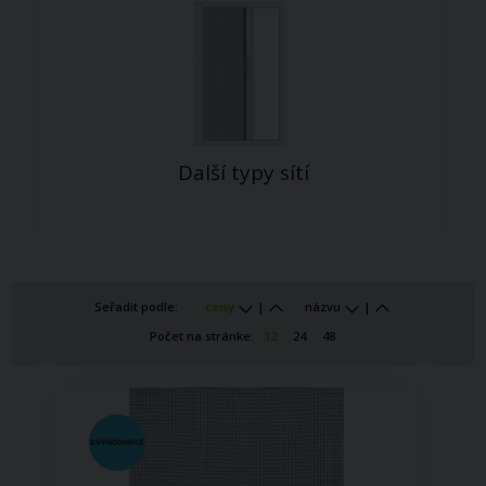
Další typy sítí
Seřadit podle:
ceny
|
názvu
|
Počet na stránke:
12
24
48