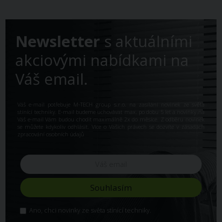
Newsletter
s aktuálními
akciovými nabídkami na
Váš email.
Váš e-mail potřebuje M-TECH group s.r.o. na zasílání novinek ze světa
stínící techniky. E-mail budeme uchovávat max. po dobu 5 let a novinky na
Váš e-mail Vám budou chodit maximálně 2x do měsíce. Z odběru novinek
se můžete kdykoliv odhlásit. Více o Vašich právech se dozvíte v
zásadách
zpracování osobních údajů
Ano, chci novinky ze světa stínící techniky.