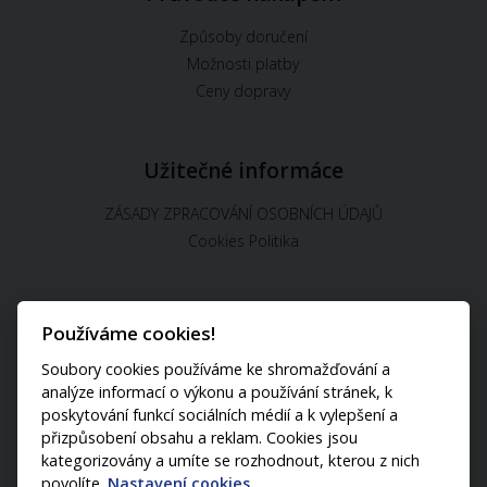
Způsoby doručení
Možnosti platby
Ceny dopravy
Užitečné informáce
ZÁSADY ZPRACOVÁNÍ OSOBNÍCH ÚDAJŮ
Cookies Politika
Používáme cookies!
U nás můžete platit:
Soubory cookies používáme ke shromažďování a
analýze informací o výkonu a používání stránek, k
poskytování funkcí sociálních médií a k vylepšení a
přizpůsobení obsahu a reklam. Cookies jsou
kategorizovány a umíte se rozhodnout, kterou z nich
povolíte.
Nastavení cookies