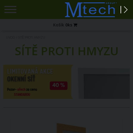
Registrace
Košík
0
ks
Zapomenuté
ÚVOD
/
SÍTĚ PROTI HMYZU
heslo?
SÍTĚ PROTI HMYZU
PŘIHLÁŠENÍ