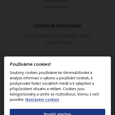
Možnosti platby
Ceny dopravy
Užitečné informáce
ZÁSADY ZPRACOVÁNÍ OSOBNÍCH ÚDAJŮ
Cookies Politika
Používáme cookies!
U nás můžete platit:
Soubory cookies používáme ke shromažďování a
analýze informací o výkonu a používání stránek, k
poskytování funkcí sociálních médií a k vylepšení a
přizpůsobení obsahu a reklam. Cookies jsou
kategorizovány a umíte se rozhodnout, kterou z nich
povolíte.
Nastavení cookies
Povolit všechny