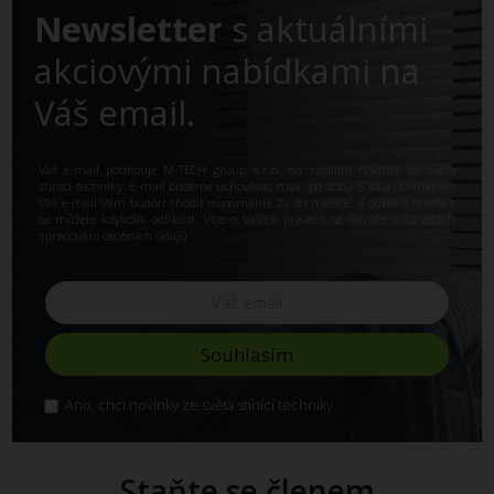
Newsletter
s aktuálními
akciovými nabídkami na
Váš email.
Váš e-mail potřebuje M-TECH group s.r.o. na zasílání novinek ze světa
stínící techniky. E-mail budeme uchovávat max. po dobu 5 let a novinky na
Váš e-mail Vám budou chodit maximálně 2x do měsíce. Z odběru novinek
se můžete kdykoliv odhlásit. Více o Vašich právech se dozvíte v
zásadách
zpracování osobních údajů
Ano, chci novinky ze světa stínící techniky.
Staňte se členem