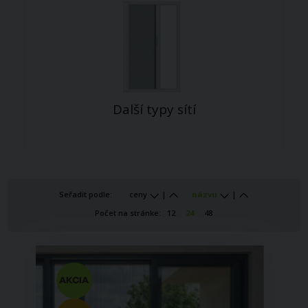
Další typy sítí
Seřadit podle:
ceny
|
názvu
|
Počet na stránke:
12
24
48