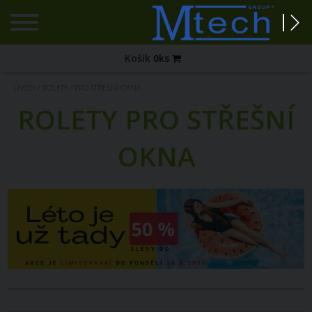
Registrace
Košík
0
ks
Zapomenuté
ÚVOD
/
ROLETY
/
PRO STŘEŠNÍ OKNA
heslo?
ROLETY PRO STŘEŠNÍ
PŘIHLÁŠENÍ
OKNA