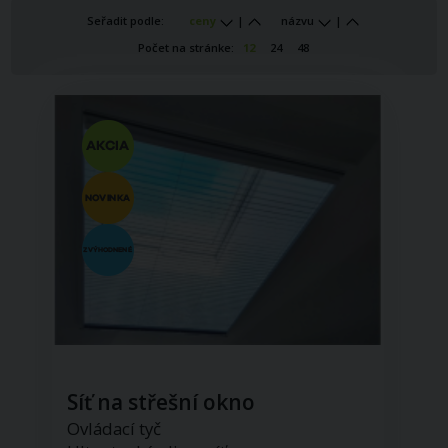
Seřadit podle:
ceny
|
názvu
|
Počet na stránke:
12
24
48
Síť na střešní okno
Ovládací tyč