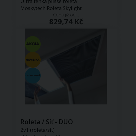
Ultra tenká plissé roleta
Moskytech Roleta Skylight
Cena již od...
829,74 Kč
Roleta / Síť - DUO
2v1 (roleta/síť)