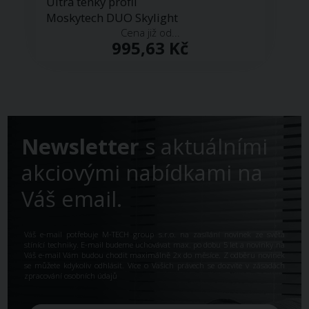
Ultra tenký profil
Moskytech DUO Skylight
Cena již od...
995,63 Kč
Newsletter
s aktuálními
akciovými nabídkami na
Váš email.
Váš e-mail potřebuje M-TECH group s.r.o. na zasílání novinek ze světa
stínící techniky. E-mail budeme uchovávat max. po dobu 5 let a novinky na
Váš e-mail Vám budou chodit maximálně 2x do měsíce. Z odběru novinek
se můžete kdykoliv odhlásit. Více o Vašich právech se dozvíte v
zásadách
zpracování osobních údajů