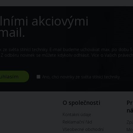
lními akciovými
mail.
k ze světa stínící techniky. E-mail budeme uchovávat max. po dobu 5 
odběru novinek se můžete kdykoliv odhlásit. Více o Vašich právech
Ano, chci novinky ze světa stínící techniky.
O společnosti
Pr
n
Kontakní údaje
Reklamační řád
Způ
Všeobecné obchodní
Mož