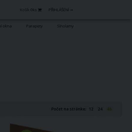
Košík
0
ks
PŘIHLÁŠENÍ ➞
ní okna
Parapety
Slnolamy
Počet na stránke:
12
24
48