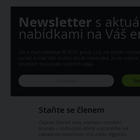
Newsletter
s aktuá
nabídkami na Váš e
Váš e-mail potřebuje M-TECH group s.r.o. na zasílání novine
na Váš e-mail Vám budou chodit maximálně 2x do měsíce. Z 
zásadách zpracování osobních údajů
Staňte se členem
Objevte členské slevy, inspiraci i množství
novinek v obchodním domě a proměňte své
nápady na skutečnost. Více zistíte registrací...