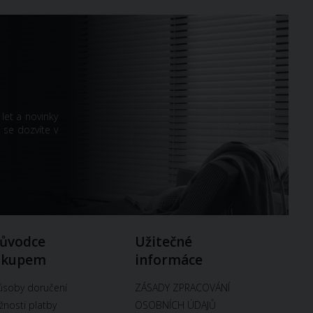
let a novinky
 se dozvíte v
ůvodce
Užitečné
ákupem
informáce
soby doručení
ZÁSADY ZPRACOVÁNÍ
nosti platby
OSOBNÍCH ÚDAJŮ